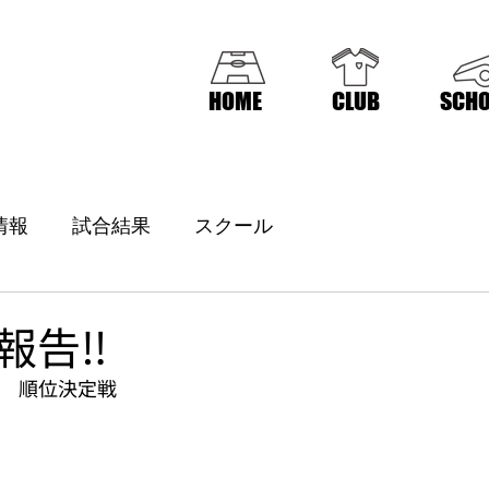
HOME
CLUB
SCHO
情報
試合結果
スクール
告‼️
戦　順位決定戦