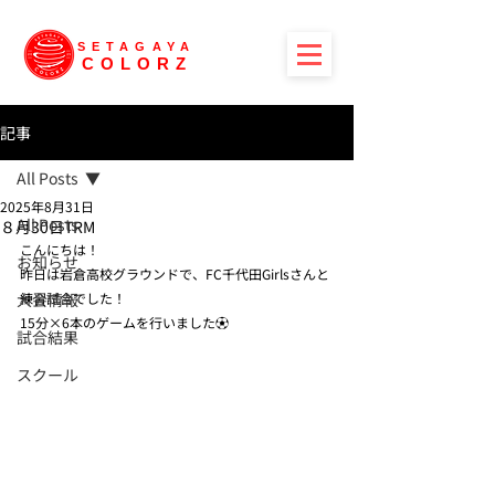
SETAGAYA
COLORZ
記事
All Posts
2025年8月31日
All Posts
８月30日TRM
こんにちは！
お知らせ
昨日は岩倉高校グラウンドで、FC千代田Girlsさんと
大会情報
練習試合でした！
15分×6本のゲームを行いました⚽️
試合結果
スクール