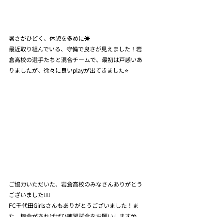
暑さがひどく、休憩を多めに☀️
最近取り組んでいる、守備で良さが見えました！岩
倉高校の選手たちと混合チームで、最初は戸惑いあ
りましたが、徐々に良いplayが出てきました⭐️
ご協力いただいた、岩倉高校のみなさんありがとう
ございました🙇‍♀️
FC千代田Girlsさんもありがとうございました！ま
た、機会があればぜひ練習試合をお願いします🤲