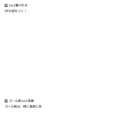
2️⃣ 1vs1駆け引き
DFの逆をつく！
3️⃣ ゴール前1vs1突破
ゴール前は、時に貪欲に⚽️