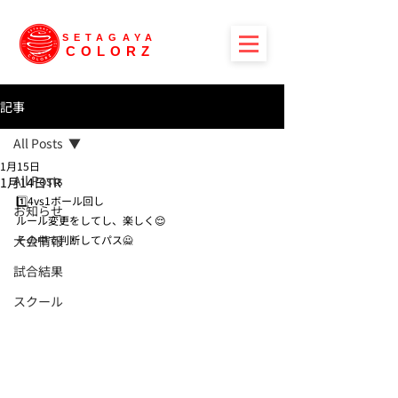
SETAGAYA
COLORZ
記事
All Posts
1月15日
All Posts
1月14日TR
1️⃣4vs1ボール回し
お知らせ
ルール変更をしてし、楽しく😌
大会情報
その中で判断してパス🙅
試合結果
スクール