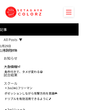
SETAGAYA
COLORZ
記事
All Posts
1月29日
All Posts
1月28日TR
お知らせ
大会情報
▪️3vs1rond
条件付きで、タメが変わる😁
試合結果
スクール
▪️3vs3➕1フリーマン
ポゼッションしながら攻撃方向を意識🥅
ドリブルを有効活用できるように🎵
▪️2vs1シュート