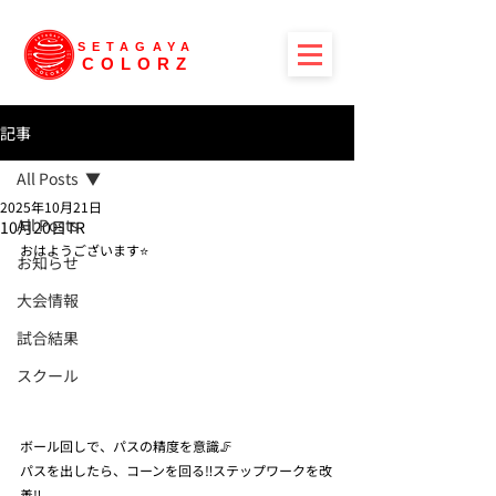
SETAGAYA
COLORZ
記事
All Posts
2025年10月21日
All Posts
10月20日TR
おはようございます⭐️
お知らせ
大会情報
試合結果
スクール
ボール回しで、パスの精度を意識🦵
パスを出したら、コーンを回る‼️ステップワークを改
善‼️