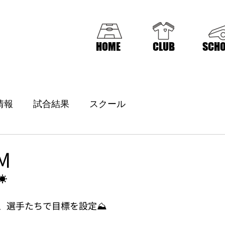
HOME
CLUB
SCHO
情報
試合結果
スクール
M
☀
、選手たちで目標を設定⛰️