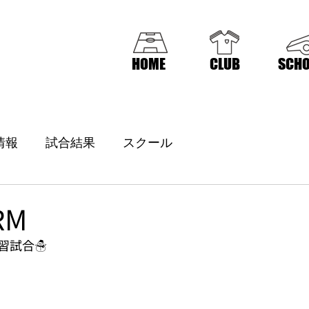
HOME
CLUB
SCHO
情報
試合結果
スクール
RM
習試合☃️