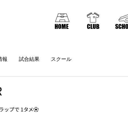
HOME
CLUB
SCHO
情報
試合結果
スクール
R
ップで 1タメ⚽️