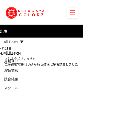
SETAGAYA
COLORZ
記事
All Posts
4月13日
All Posts
4月12日TRM
おはようございます⭐️
お知らせ
二子緑地でSHIBUYA Artistaさんと練習試合しました
大会情報
⚽️
試合結果
スクール