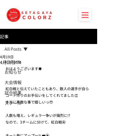
SETAGAYA
COLORZ
記事
All Posts
4月19日
All Posts
4月18日TR
おはようございます☀
お知らせ
大会情報
紅白戦と伝えていたこともあり、数人の選手が自ら
試合結果
コート作りのお手伝いをしてくれてました👏
本当に素敵な事で嬉しいっ🥹
スクール
人数も増え、レギュラー争いが熾烈に⁉️
なので、3チームに分けて、紅白戦⚽️
チーム毎にアップ〜🏃‍➡️⚽️