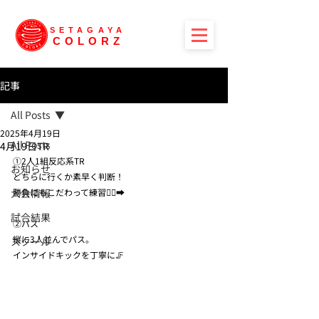
SETAGAYA
COLORZ
記事
All Posts
2025年4月19日
All Posts
4月19日TR
①2人1組反応系TR
お知らせ
どちらに行くか素早く判断！
大会情報
勝負にもこだわって練習🏃‍♀️‍➡️
試合結果
②パス
縦に3人並んでパス。
スクール
インサイドキックを丁寧に🦵