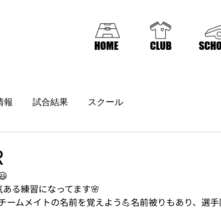
HOME
CLUB
SCHO
情報
試合結果
スクール
R

気ある練習になってます🌸
チームメイトの名前を覚えよう💪名前被りもあり、選手