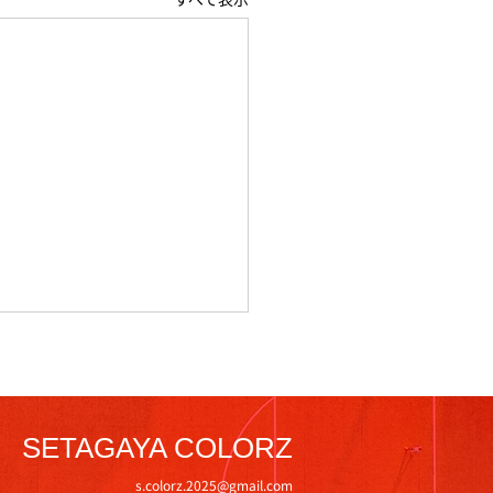
SETAGAYA COLORZ
31日練習試合
s.colorz.2025@gmail.com