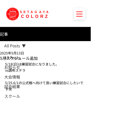
SETAGAYA
COLORZ
記事
All Posts
2025年5月13日
All Posts
5月スケジュール追加
5/18(日)は練習試合になりました。
お知らせ
vs調布ステラ
大会情報
5/25.6/1の公式戦へ向けて良い練習試合にしたいで
試合結果
す⚽️
スクール