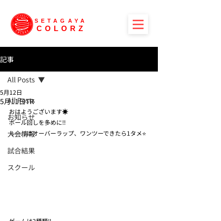
SETAGAYA
COLORZ
記事
All Posts
5月12日
All Posts
5月11日TR
おはようございます☀
お知らせ
ボール回しを多めに‼️
大会情報
ルールはオーバーラップ、ワンツーできたら1タメ⭐️
試合結果
スクール
ゲームは2種類‼️