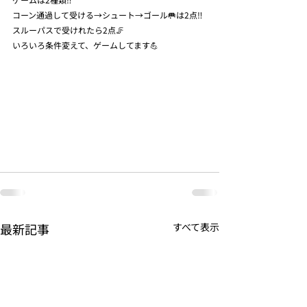
コーン通過して受ける→シュート→ゴール🥅は2点‼️
スルーパスで受けれたら2点🦵
いろいろ条件変えて、ゲームしてます💪
最新記事
すべて表示