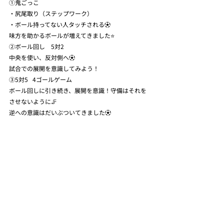
①鬼ごっこ
・尻尾取り（ステップワーク）
・ボール持ってない人タッチされる⚽️
味方を助かるボールが増えてきました⭐️
②ボール回し　5対2
中央を使い、反対側へ⚽️
試合での展開を意識してみよう！
③5対5   4ゴールゲーム
ボール回しに引き続き、展開を意識！守備はそれを
させないように🦵
逆への意識はだいぶついてきました⚽️