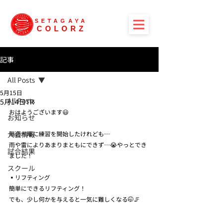
SETAGAYA
COLORZ
記事
All Posts
5月15日
All Posts
5月14日TR
おはようございます😃
お知らせ
大会情報
隔週木曜に練習を開始したけれども…
雨や雷によりあまりまともにできず…😭やっとでき
試合結果
ました！
スクール
▪️リフティング
簡単にできるリフティング！
でも、少し何かを与えると一気に難しくなる🤭🦵