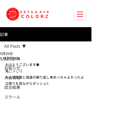
SETAGAYA
COLORZ
記事
All Posts
5月26日
All Posts
5月25日TR
おはようございます☀️
お知らせ
鬼ごっこ💨
大会情報
みんな加速と減速の繰り返し🔁めっちゃよかったよ
👏周りを見ながらダッシュ‼️
試合結果
スクール