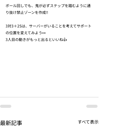
ボール回しでも、鬼が必ずステップを踏むように通
り抜け禁止ゾーンを作成‼️
3対3＋2Sは、サーバーがいることを考えてサポート
の位置を変えてみよう👀
3人目の動きがもっと出るといいね👍
最新記事
すべて表示