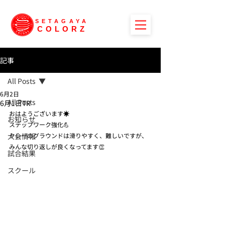
SETAGAYA
COLORZ
記事
All Posts
6月2日
All Posts
6月1日TR
おはようございます☀
お知らせ
ステップワーク強化💪
大会情報
クレーのグラウンドは滑りやすく、難しいですが、
みんな切り返しが良くなってます👏
試合結果
スクール