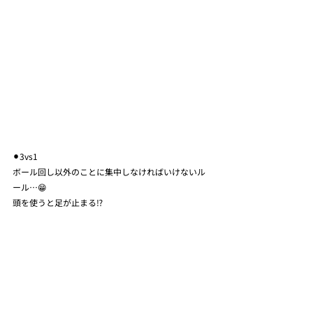
⚫︎3vs1
ボール回し以外のことに集中しなければいけないル
ール…😁
頭を使うと足が止まる⁉️