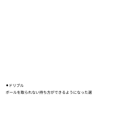
⚫︎ドリブル
ボールを取られない持ち方ができるようになった選
手が増えて嬉しい😆
⚫︎ゲーム
ドリブルからの得点は2点‼️チャレンジはあったもの
の…😝