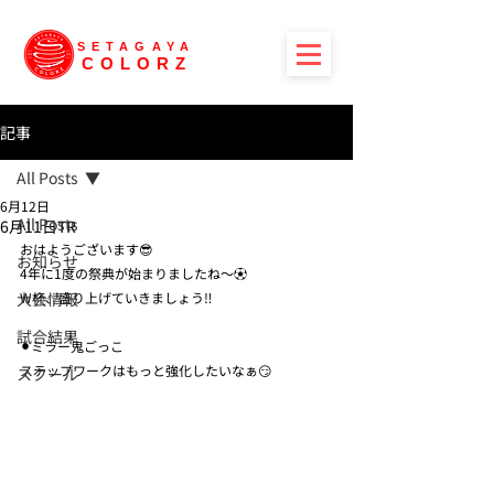
SETAGAYA
COLORZ
記事
All Posts
6月12日
All Posts
6月11日TR
おはようございます😎
お知らせ
4年に1度の祭典が始まりましたね〜⚽️
大会情報
W杯、盛り上げていきましょう‼️
試合結果
⚫︎ミラー鬼ごっこ
ステップワークはもっと強化したいなぁ😏
スクール