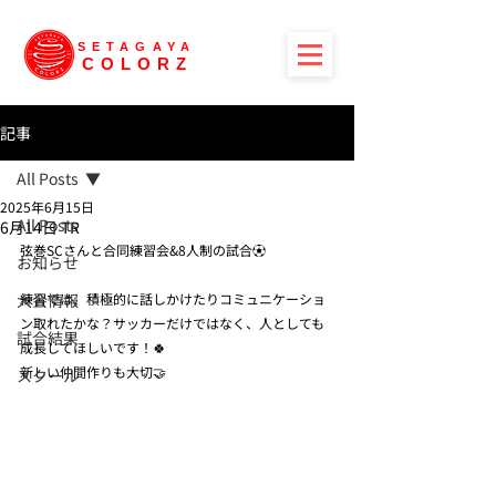
SETAGAYA
COLORZ
記事
All Posts
2025年6月15日
All Posts
6月14日 TR
弦巻SCさんと合同練習会&8人制の試合⚽️
お知らせ
大会情報
練習では、積極的に話しかけたりコミュニケーショ
ン取れたかな？サッカーだけではなく、人としても
試合結果
成長してほしいです！🍀
新しい仲間作りも大切🤝
スクール