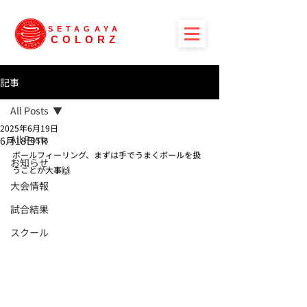
SETAGAYA
COLORZ
記事
All Posts
2025年6月19日
All Posts
6月18日TR
ボールフィーリング、まずは手でうまくボールを扱
お知らせ
うことが大事🙌
大会情報
試合結果
スクール