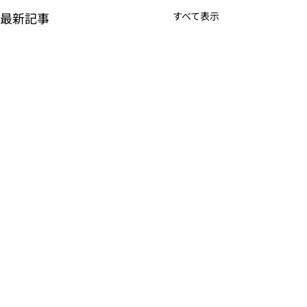
最新記事
すべて表示
SETAGAYA COLORZ
8月4日
s.colorz.2025@gmail.com