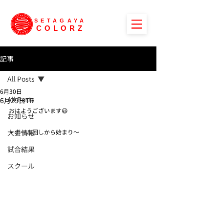
SETAGAYA
COLORZ
記事
All Posts
6月30日
All Posts
6月29日TR
おはようございます😃
お知らせ
大会情報
▪️ボール回しから始まり〜
試合結果
スクール