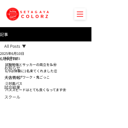
SETAGAYA
COLORZ
記事
All Posts
2025年6月10日
All Posts
6月9日TR
試験勉強とサッカーの両立を📝⚽️
お知らせ
6/9は体験に1名来てくれました👏
大会情報
①ステップワーク・鬼ごっこ
②対面パス
試合結果
パススピードはとても良くなってます⚽️
スクール