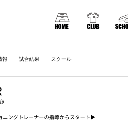
HOME
CLUB
SCHO
情報
試合結果
スクール
R

ショニングトレーナーの指導からスタート▶️