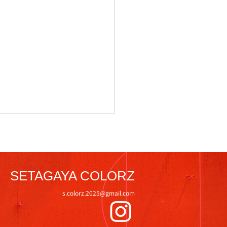
SETAGAYA COLORZ
31日練習試合
s.colorz.2025@gmail.com