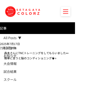
SETAGAYA
COLORZ
記事
All Posts
2025年7月17日
All Posts
7月16日TR
森本さんにTNCトレーニングをしてもらいました👀
お知らせ
簡単に言うと脳のコンディショニング🧠⭐️
大会情報
試合結果
スクール