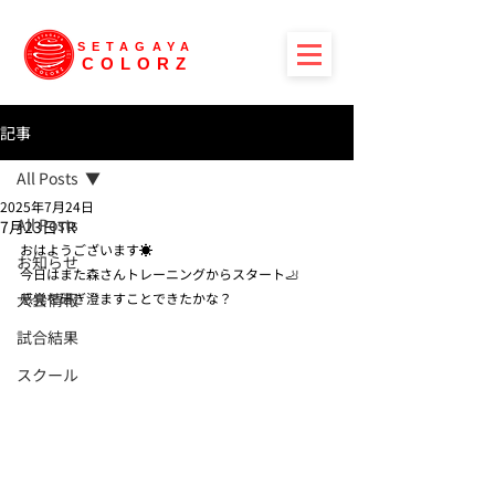
SETAGAYA
COLORZ
記事
All Posts
2025年7月24日
All Posts
7月23日TR
おはようございます☀
お知らせ
今日はまた森さんトレーニングからスタート🦶
大会情報
感覚を研ぎ澄ますことできたかな？
試合結果
スクール