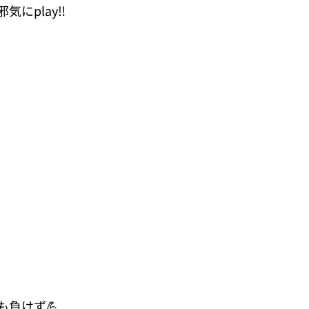
にplay‼️
も負けず💪