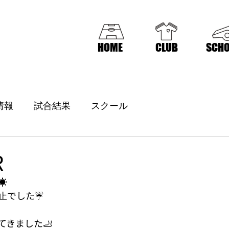
HOME
CLUB
SCHO
情報
試合結果
スクール
R
☀
止でした☔️
てきました🦶