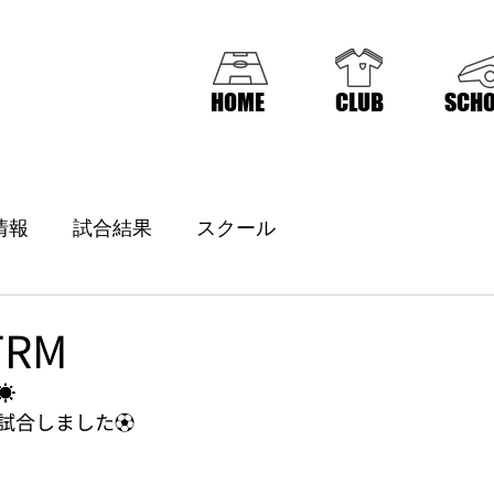
HOME
CLUB
SCHO
情報
試合結果
スクール
TRM
️
試合しました⚽️