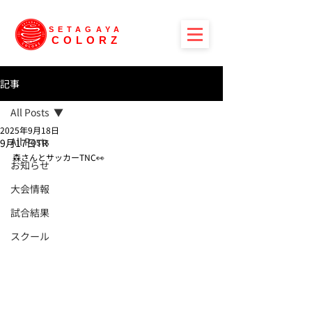
SETAGAYA
COLORZ
記事
All Posts
2025年9月18日
All Posts
9月17日TR
森さんとサッカーTNC👀
お知らせ
大会情報
試合結果
スクール