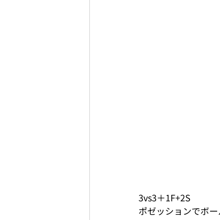
3vs3＋1F+2S
ポゼッションでボー