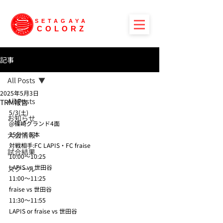
SETAGAYA
COLORZ
記事
All Posts
2025年5月3日
All Posts
TRM報告
5/3(土)
お知らせ
@篠崎グランド4面
大会情報
25分×３本
対戦相手:FC LAPIS・FC fraise
試合結果
10:00〜10:25
LAPIS vs 世田谷
スクール
11:00〜11:25
fraise vs 世田谷
11:30〜11:55
LAPIS or fraise vs 世田谷