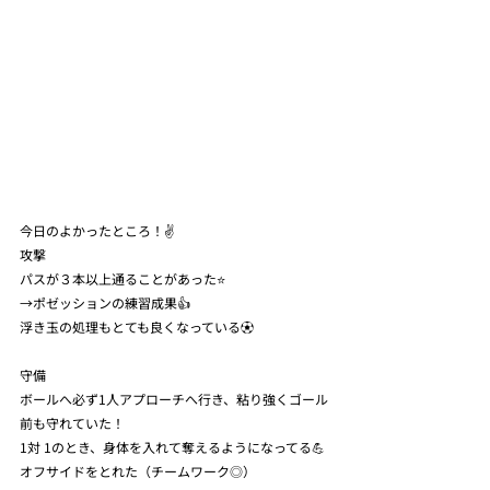
今日のよかったところ！✌️
攻撃
パスが３本以上通ることがあった⭐️
→ポゼッションの練習成果👍
浮き玉の処理もとても良くなっている⚽️
守備
ボールへ必ず1人アプローチへ行き、粘り強くゴール
前も守れていた！
1対 1のとき、身体を入れて奪えるようになってる💪
オフサイドをとれた（チームワーク◎）