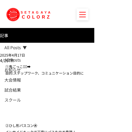
SETAGAYA
COLORZ
記事
All Posts
2025年4月17日
All Posts
4/16TR
①鬼ごっこ🏃‍♀️‍➡️
お知らせ
目的:ステップワーク、コミュニケーション目的に
大会情報
試合結果
スクール
②ひし形パスコン⚽️
インサイドキックで丁寧にパスを出す意識！