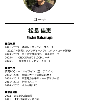
コーチ
松長 佳恵
Yoshie Matsunaga
■指導歴
2021〜2022 浦和レッズレディースユース
（2022.7〜浦和レッズレディースアシスタントコーチ兼務）
2023〜2024 ニッパツ横浜FCシーガルズコーチ
2025〜 ONODERA FC BLOOMコーチ
2026～ 東京女子トレセンU14コーチ
■選手歴
伊賀FCくノ一フロイライン（現サテライト）
2005〜2008 早稲田大学ア式蹴球部女子
2008〜2011 東京電力女子サッカー部マリーゼ
2011〜2015 伊賀FCくノ一
2016〜2020 オルカ鴨川FC
■取得資格
2002 日商簿記2級取得
2021 JFA公認A級ジェネラル