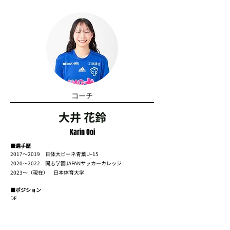
コーチ
大井 花鈴
Karin Ooi
■選手歴
2017〜2019 日体大ビーネ青葉Uｰ15
2020〜2022 開志学園JAPANサッカーカレッジ
2023〜（現在） 日本体育大学
■ポジション
DF