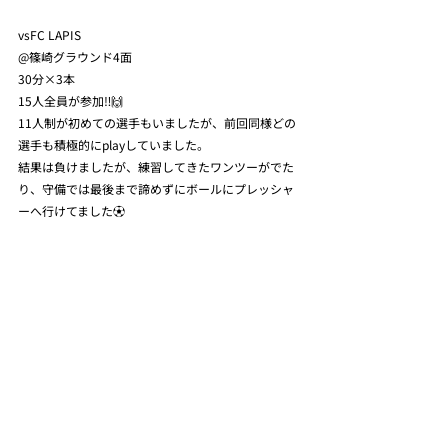
vsFC LAPIS
@篠崎グラウンド4面
30分×3本
15人全員が参加‼︎🙌
11人制が初めての選手もいましたが、前回同様どの
選手も積極的にplayしていました。
結果は負けましたが、練習してきたワンツーがでた
り、守備では最後まで諦めずにボールにプレッシャ
ーへ行けてました⚽️