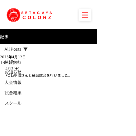
SETAGAYA
COLORZ
記事
All Posts
2025年4月12日
All Posts
TRM報告
4/12(土)
お知らせ
FC LAPISさんと練習試合を行いました。
大会情報
試合結果
スクール